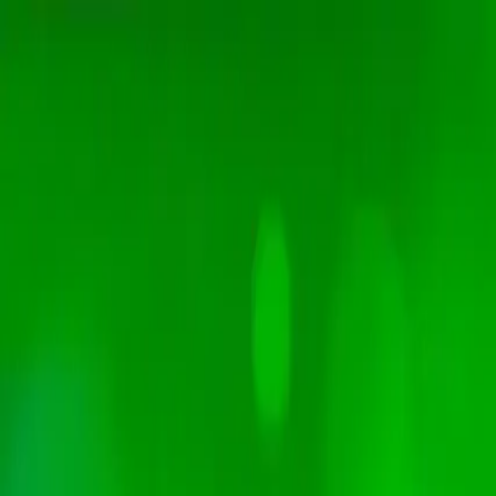
Grupo La Red
Home
💡 Tips
🎥 Videos
Tema Ideal
Artículos Destacados
Últimas Publicacio
Contacto
💡 Tips
🎥 Videos
📚 eBooks
Tema Ideal
Artículos Destacados
Últimas 
Modo Oscuro
Modo Oscuro
Matrix
Contacto
Inicio