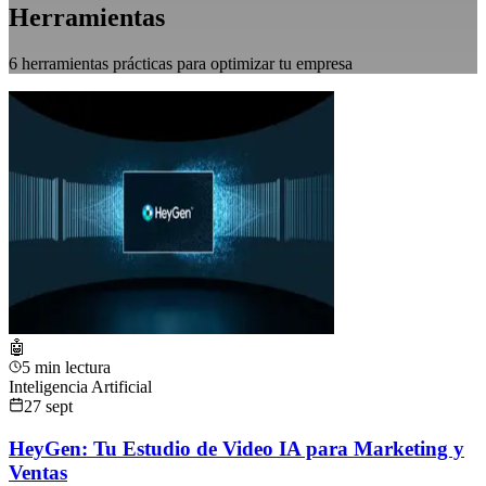
Herramientas
6
herramienta
s
práctica
s
para optimizar tu empresa
🤖
5 min lectura
Inteligencia Artificial
27 sept
HeyGen: Tu Estudio de Video IA para Marketing y
Ventas