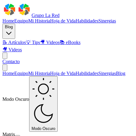
Grupo La Red
Home
Equipo
Mi Historia
Hoja de Vida
Habilidades
Sinergias
Blog
📝 Artículos
💡 Tips
🎥 Videos
📚 eBooks
🎥 Videos
Contacto
Home
Equipo
Mi Historia
Hoja de Vida
Habilidades
Sinergias
Blog
Modo Oscuro
Modo Oscuro
Matrix