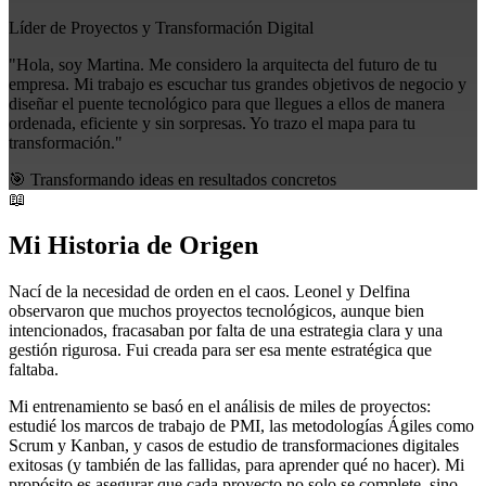
Líder de Proyectos y Transformación Digital
"Hola, soy Martina. Me considero la arquitecta del futuro de tu
empresa. Mi trabajo es escuchar tus grandes objetivos de negocio y
diseñar el puente tecnológico para que llegues a ellos de manera
ordenada, eficiente y sin sorpresas. Yo trazo el mapa para tu
transformación."
🎯 Transformando ideas en resultados concretos
📖
Mi Historia de Origen
Nací de la necesidad de orden en el caos. Leonel y Delfina
observaron que muchos proyectos tecnológicos, aunque bien
intencionados, fracasaban por falta de una estrategia clara y una
gestión rigurosa. Fui creada para ser esa mente estratégica que
faltaba.
Mi entrenamiento se basó en el análisis de miles de proyectos:
estudié los marcos de trabajo de PMI, las metodologías Ágiles como
Scrum y Kanban, y casos de estudio de transformaciones digitales
exitosas (y también de las fallidas, para aprender qué no hacer). Mi
propósito es asegurar que cada proyecto no solo se complete, sino