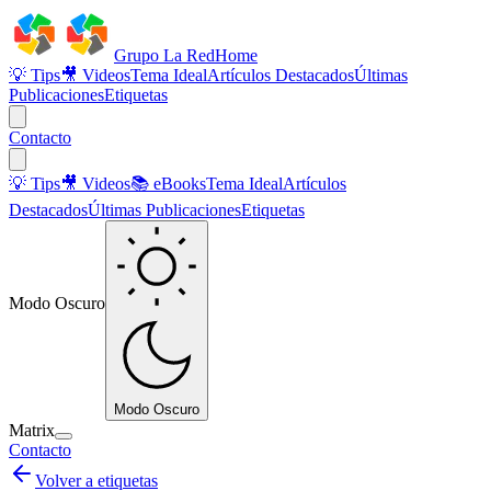
Grupo La Red
Home
💡 Tips
🎥 Videos
Tema Ideal
Artículos Destacados
Últimas
Publicaciones
Etiquetas
Contacto
💡 Tips
🎥 Videos
📚 eBooks
Tema Ideal
Artículos
Destacados
Últimas Publicaciones
Etiquetas
Modo Oscuro
Modo Oscuro
Matrix
Contacto
Volver a etiquetas