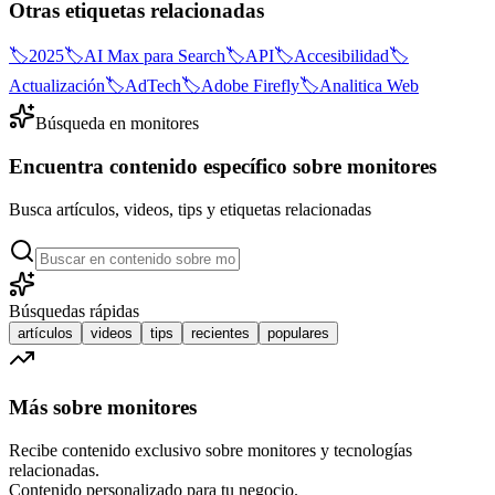
Otras etiquetas relacionadas
🏷️
2025
🏷️
AI Max para Search
🏷️
API
🏷️
Accesibilidad
🏷️
Actualización
🏷️
AdTech
🏷️
Adobe Firefly
🏷️
Analitica Web
Búsqueda en
monitores
Encuentra contenido específico sobre
monitores
Busca artículos, videos, tips y etiquetas relacionadas
Búsquedas rápidas
artículos
videos
tips
recientes
populares
Más sobre
monitores
Recibe contenido exclusivo sobre
monitores
y tecnologías
relacionadas.
Contenido personalizado para tu negocio.